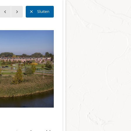
n
Sluiten
tting
n
en
reinen
eving
en
en Welzijn