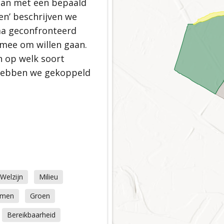
aan met een bepaald
n’ beschrijven we
ma geconfronteerd
 mee om willen gaan.
bacht
 op welk soort
rie en erfgoed
 hebben we gekoppeld
roen
fbare wijken
zond dorp
oekomst
Welzijn
Milieu
emen
Groen
Bereikbaarheid