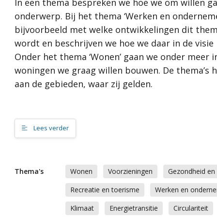
In een thema bespreken we hoe we om willen g
Wat is een omgevingsvisie?
Toon alle
Hoe werkt de website?
onderwerp. Bij het thema ‘Werken en onderneme
Proces
bijvoorbeeld met welke ontwikkelingen dit the
Waarden
Rol van de gemeente
wordt en beschrijven we hoe we daar in de visie
DNA van Am
Relatie met andere visies
Onder het thema ‘Wonen’ gaan we onder meer in
Cultuurhisto
Water
woningen we graag willen bouwen. De thema’s
Contact
Natuur en g
aan de gebieden, waar zij gelden.
Ambities
Vitale en lee
Lees verder
Groen en ge
Duurzame t
Thema's
Wonen
Voorzieningen
Gezondheid en 
Recreatie en toerisme
Werken en ondern
Klimaat
Energietransitie
Circulariteit