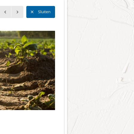
n
Sluiten
tting
n
en
reinen
eving
en
en Welzijn