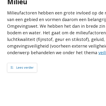
Milieu
Wat is een omgevingsvisie?
Toon alle
Hoe werkt de website?
Proces
Milieufactoren hebben een grote invloed op de r
Waarden
Rol van de gemeente
van een gebied en vormen daarom een belangrij
DNA van Am
Relatie met andere visies
Omgevingswet. We hebben het dan in brede zin ov
Cultuurhisto
bodem en water. Het gaat om de milieufactoren
Water
Contact
luchtkwaliteit (fijnstof, geur en stikstof), geluid,
Natuur en g
omgevingsveiligheid (voorheen externe veiligheid
Ambities
onderwerp behandelen we onder het thema
vei
Vitale en lee
Groen en ge
Lees verder
Duurzame t