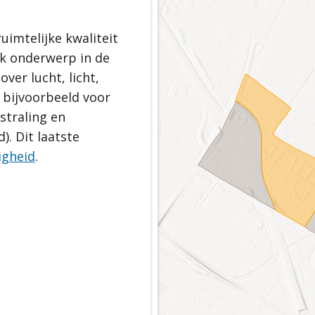
uimtelijke kwaliteit
k onderwerp in de
bacht
er lucht, licht,
rie en erfgoed
 bijvoorbeeld voor
 straling en
roen
). Dit laatste
ligheid
.
fbare wijken
zond dorp
oekomst